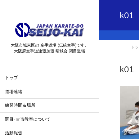
k01
大阪市城東区の 空手道場 (伝統空手)です。
トッ
大阪府空手道連盟加盟 晴城会 関目道場
k01
トップ
道場連絡
練習時間＆場所
関目･古市教室について
活動報告