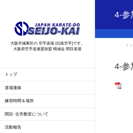
4-
大阪市城東区の 空手道場 (伝統空手)です。
トッ
大阪府空手道連盟加盟 晴城会 関目道場
4-
トップ
道場連絡
練習時間＆場所
関目･古市教室について
活動報告