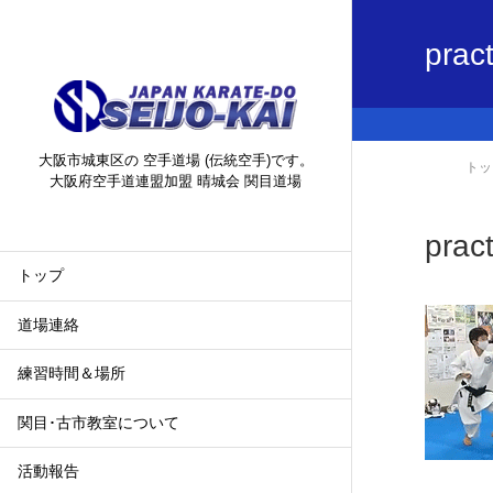
prac
大阪市城東区の 空手道場 (伝統空手)です。
トッ
大阪府空手道連盟加盟 晴城会 関目道場
prac
トップ
道場連絡
練習時間＆場所
関目･古市教室について
活動報告