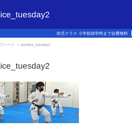
tice_tuesday2
幼児クラス 小学校就学時まで会費無料
プページ
practice_tuesday2
tice_tuesday2