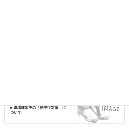
■通常練習(月･火･金曜日)については、
「
新型コロナウイルスによる練習時間帯の変更と練習時対策
」
を
お読みください。
活動報告-(2021年度)
カテゴリー
活動報告-(2021年度)
前の記事
2021年5月 形WEB講習（セイエン
チン・平安五段・バッサイダイ）
定番ニュース
次の記事
■ 道場練習中の「熱中症対策」に
ついて