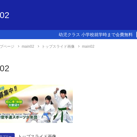
n02
幼児クラス 小学校就学時まで会費無料
プページ
main02
トップスライド画像
main02
n02
トップスライド画像
テゴリー