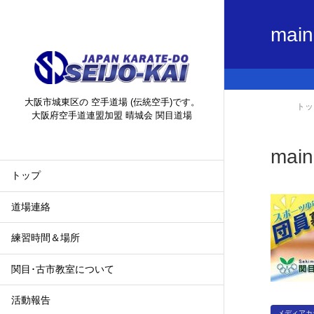
mai
大阪市城東区の 空手道場 (伝統空手)です。
トッ
大阪府空手道連盟加盟 晴城会 関目道場
mai
トップ
道場連絡
練習時間＆場所
関目･古市教室について
活動報告
メディアカ