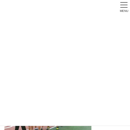
MENU
ojs-matsuri28
幼児クラス 小学校就学時まで会費無料
> 詳しくはこちら！ <
トップページ
ojs-matsuri28
2016年度画像
ojs-matsuri28
ojs-matsuri28