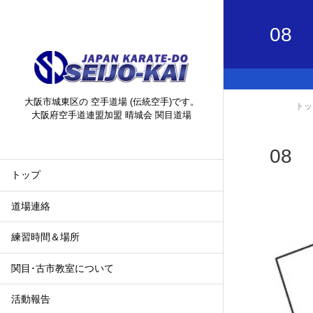
08
大阪市城東区の 空手道場 (伝統空手)です。
トッ
大阪府空手道連盟加盟 晴城会 関目道場
08
トップ
道場連絡
練習時間＆場所
関目･古市教室について
活動報告