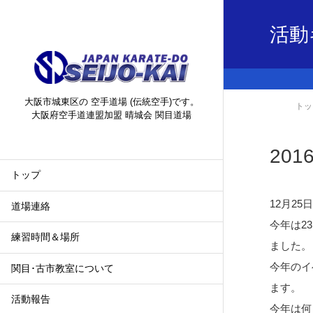
活動
大阪市城東区の 空手道場 (伝統空手)です。
トッ
大阪府空手道連盟加盟 晴城会 関目道場
201
トップ
12月2
道場連絡
今年は2
練習時間＆場所
ました。
今年のイ
関目･古市教室について
ます。
活動報告
今年は何