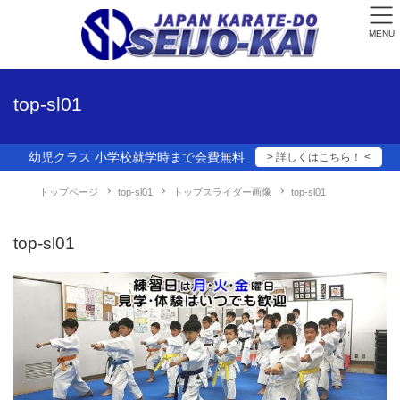
MENU
top-sl01
幼児クラス 小学校就学時まで会費無料
> 詳しくはこちら！ <
トップページ
top-sl01
トップスライダー画像
top-sl01
top-sl01