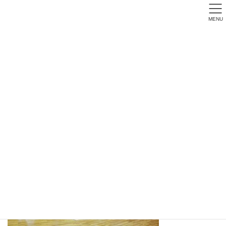
MENU
0305jt01
幼児クラス 小学校就学時まで会費無料
> 詳しくはこちら！ <
トップページ
0305jt01
2016年度画像
0305jt01
0305jt01