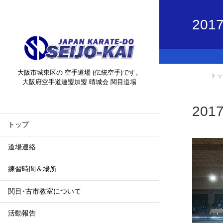
2017
大阪市城東区の 空手道場 (伝統空手)です。
トッ
大阪府空手道連盟加盟 晴城会 関目道場
2017
トップ
道場連絡
練習時間＆場所
関目･古市教室について
活動報告