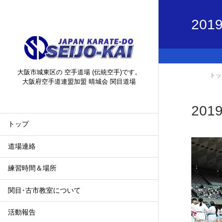
2019
大阪市城東区の 空手道場 (伝統空手)です。
トッ
大阪府空手道連盟加盟 晴城会 関目道場
2019
トップ
道場連絡
練習時間＆場所
関目･古市教室について
活動報告