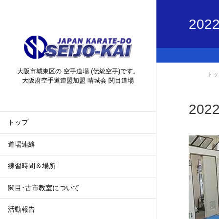
2022
大阪市城東区の 空手道場 (伝統空手)です。
トッ
大阪府空手道連盟加盟 晴城会 関目道場
2022
トップ
道場連絡
練習時間＆場所
関目･古市教室について
活動報告