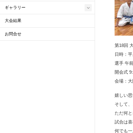
ギャラリー
大会結果
お問合せ
第18回
日時：平成
選手 午前
開会式 9
会場：大
嬉しい思
そして、
ただ何と
試合は喜
何でも一