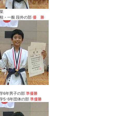
菜
校・一般 段外の部
優 勝
学6年男子の部
準優勝
学5･6年団体の部
準優勝