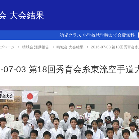
会 大会結果
幼児クラス 小学校就学時まで会費無料
プページ
晴城会 活動報告
晴城会 大会結果
2016-07-03 第18回秀
16-07-03 第18回秀育会糸東流空手道