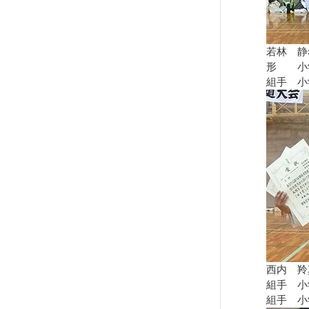
若林 静
形 小
組手 小
西内 羚
組手 小
組手 小