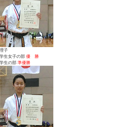
理子
学生女子の部
優 勝
学生の部
準優勝