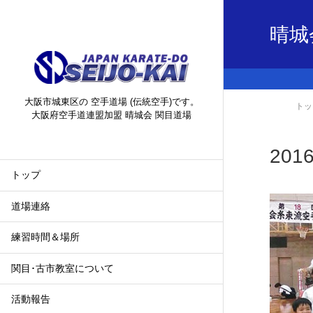
晴城
大阪市城東区の 空手道場 (伝統空手)です。
トッ
大阪府空手道連盟加盟 晴城会 関目道場
20
トップ
道場連絡
練習時間＆場所
関目･古市教室について
活動報告