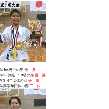
学4年男子の部
優 勝
年 無級･7･8級の部
優 勝
学3･4年団体の部
優 勝
学高学年団体の部
三 位