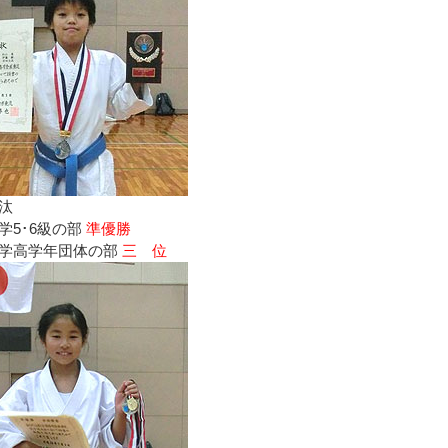
汰
5･6級の部
準優勝
学高学年団体の部
三 位