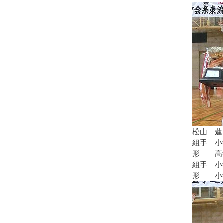
松山 蓮
組手 小
形 高学
組手 小
形 小