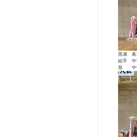
黒瀬 眞
組手 中
形 中