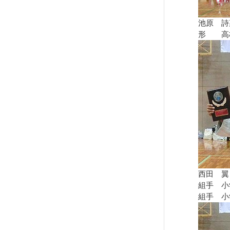
池原 詩
形 高
西田 翼
組手 小
組手 小