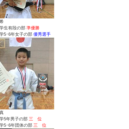
希
学生有段の部
準優勝
学5･6年女子の部
優秀選手
真
学5年男子の部
三 位
学5･6年団体の部
三 位