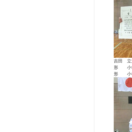
吉田 立
形 小学
形 小